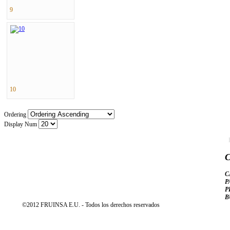
9
10
Ordering
Display Num
C
C
P
P
B
©2012 FRUINSA E.U. - Todos los derechos reservados